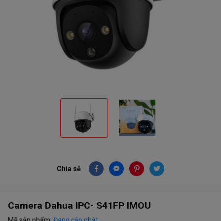
Chia sẻ
Camera Dahua IPC- S41FP IMOU
Mã sản phẩm:
Đang cập nhật