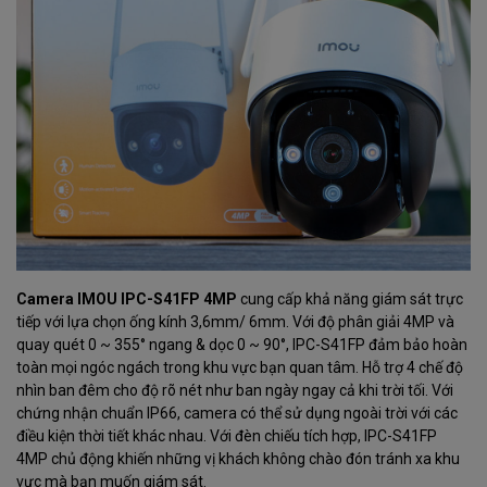
Camera IMOU IPC-S41FP 4MP
cung cấp khả năng giám sát trực
tiếp với lựa chọn ống kính 3,6mm/ 6mm. Với độ phân giải 4MP và
quay quét 0 ~ 355° ngang & dọc 0 ~ 90°, IPC-S41FP đảm bảo hoàn
toàn mọi ngóc ngách trong khu vực bạn quan tâm. Hỗ trợ 4 chế độ
nhìn ban đêm cho độ rõ nét như ban ngày ngay cả khi trời tối. Với
chứng nhận chuẩn IP66, camera có thể sử dụng ngoài trời với các
điều kiện thời tiết khác nhau. Với đèn chiếu tích hợp, IPC-S41FP
4MP chủ động khiến những vị khách không chào đón tránh xa khu
vực mà bạn muốn giám sát.