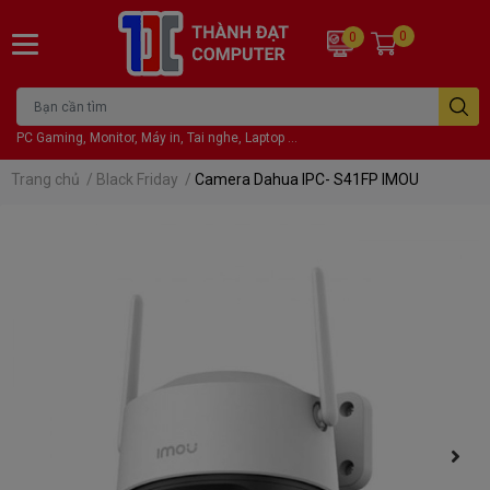
0
0
PC Gaming, Monitor, Máy in, Tai nghe, Laptop ...
Trang chủ
/
Black Friday
/
Camera Dahua IPC- S41FP IMOU