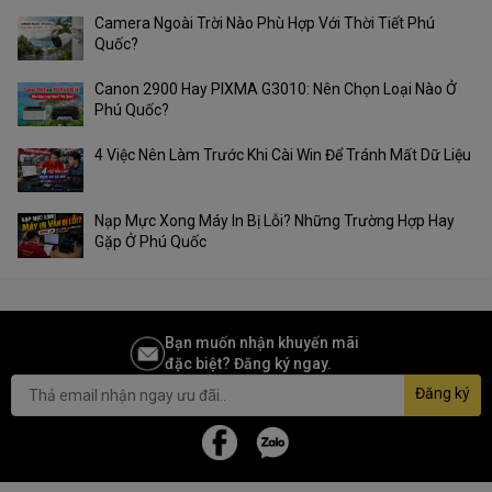
Được thiết kế để chịu được nóng, lạnh, mưa nắng.
Camera Ngoài Trời Nào Phù Hợp Với Thời Tiết Phú
Quốc?
Canon 2900 Hay PIXMA G3010: Nên Chọn Loại Nào Ở
Phú Quốc?
4 Việc Nên Làm Trước Khi Cài Win Để Tránh Mất Dữ Liệu
Nạp Mực Xong Máy In Bị Lỗi? Những Trường Hợp Hay
Gặp Ở Phú Quốc
Bạn muốn nhận khuyến mãi
đặc biệt? Đăng ký ngay.
Đăng ký