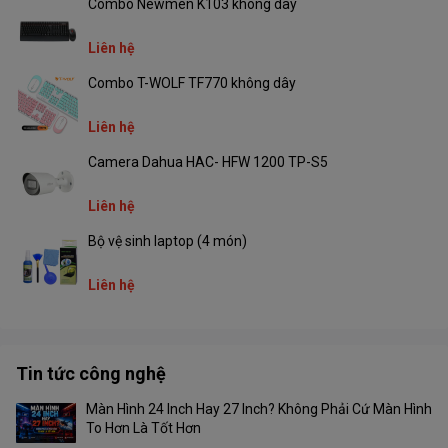
Combo Newmen K103 không dây
+ Tích hợp micro: micrô chất lượng cao, âm thanh rõ ràng
+ Lưu trữ đa dạng: Hỗ trợ NVR, Cloud Storage hoặc Thẻ SD (lên đến
Liên hệ
256 GB)
+ Thông báo chuyển động: gửi thông báo tức thì tới điện thoại của
Combo T-WOLF TF770 không dây
bạn mỗi khi có chuyển động trong vùng giám sát.
+ Tính năng theo dõi thông minh: tự động theo dõi các đối tượng
Liên hệ
chuyển động
+ POE: cap Enthernet hỗ trợ kết nối dữ liệu và nguồn điện.
Camera Dahua HAC- HFW 1200 TP-S5
Liên hệ
Bộ vệ sinh laptop (4 món)
Liên hệ
Tin tức công nghệ
Màn Hình 24 Inch Hay 27 Inch? Không Phải Cứ Màn Hình
To Hơn Là Tốt Hơn